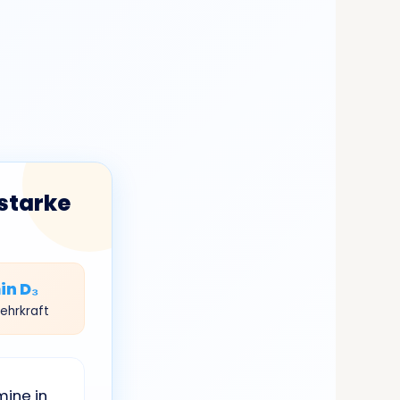
starke
in D₃
ehrkraft
mine in