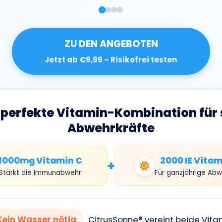
ZU DEN ANGEBOTEN
Jetzt ab €9,99 – Risikofrei testen
 perfekte Vitamin-Kombination für 
Abwehrkräfte
1000mg Vitamin C
2000 IE Vitam
+
Stärkt die Immunabwehr
Für ganzjährige Abw
Kein Wasser nötig
CitrusSonne® vereint beide Vita