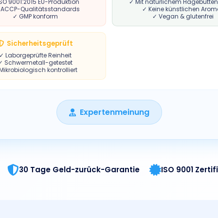
SO 9001:2015 EU-Produktion
✓ Mit natürlichem Hagebutten
HACCP-Qualitätsstandards
✓ Keine künstlichen Arom
✓ GMP konform
✓ Vegan & glutenfrei
Sicherheitsgeprüft
✓ Laborgeprüfte Reinheit
✓ Schwermetall-getestet
Mikrobiologisch kontrolliert
Expertenmeinung
30 Tage Geld-zurück-Garantie
ISO 9001 Zertifi