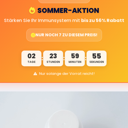
SOMMER-AKTION
Stärken Sie Ihr Immunsystem mit
bis zu 56% Rabatt
NUR NOCH 7 ZU DIESEM PREIS!
02
23
59
54
:
:
:
TAGE
STUNDEN
MINUTEN
SEKUNDEN
Nur solange der Vorrat reicht!