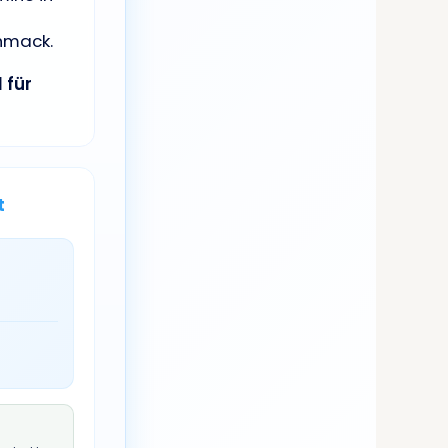
hmack.
 für
t