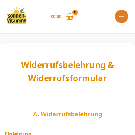
Skip
to
€
0.00
content
Widerrufsbelehrung &
Widerrufsformular
A. Widerrufsbelehrung
Einleitung