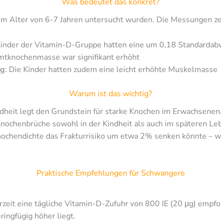
Was bedeutet das konkret?
 im Alter von 6-7 Jahren untersucht wurden. Die Messungen ze
 Kinder der Vitamin-D-Gruppe hatten eine um 0,18 Standarda
mtknochenmasse war signifikant erhöht
ng
: Die Kinder hatten zudem eine leicht erhöhte Muskelmasse
Warum ist das wichtig?
dheit legt den Grundstein für starke Knochen im Erwachsenena
nochenbrüche sowohl in der Kindheit als auch im späteren Leb
ochendichte das Frakturrisiko um etwa 2% senken könnte – 
Praktische Empfehlungen für Schwangere
zeit eine tägliche Vitamin-D-Zufuhr von 800 IE (20 μg) empfo
ringfügig höher liegt.