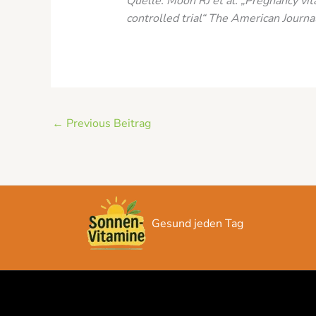
Quelle: Moon RJ et al. „Pregnancy vi
controlled trial“ The American Journal
←
Previous Beitrag
Gesund jeden Tag