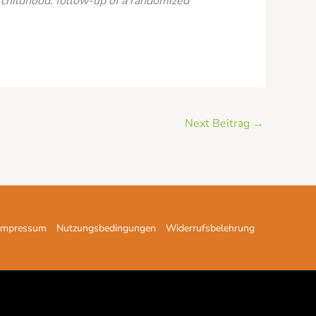
 childhood: follow-up of a randomized
Next Beitrag
→
Impressum
Nutzungsbedingungen
Widerrufsbelehrung