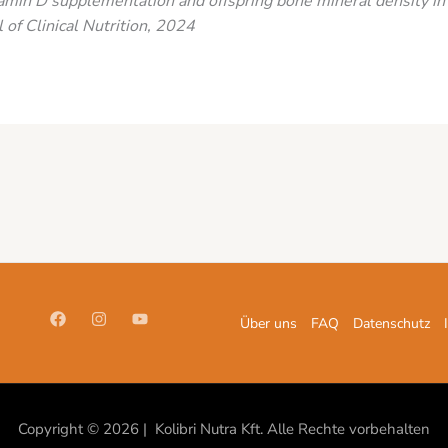
tamin D supplementation and offspring bone mineral density in
 of Clinical Nutrition, 2024
Über uns
FAQ
Datenschutz
Copyright © 2026 | Kolibri Nutra Kft. Alle Rechte vorbehalten