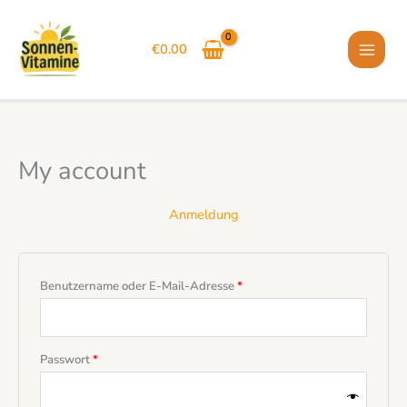
Skip
to
€
0.00
content
My account
Anmeldung
Erforderlich
Benutzername oder E-Mail-Adresse
*
Erforderlich
Passwort
*